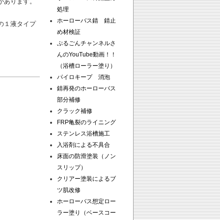
があります。
処理
ホーローバス錆 錆止
の１液タイプ
め材検証
ぷるごんチャンネルさ
んのYouTube動画！！
（浴槽ローラー塗り）
パイロキープ 消泡
錆再発のホーローバス
部分補修
クラック補修
FRP亀裂のライニング
ステンレス浴槽施工
入浴剤による不具合
床面の防滑塗装（ノン
スリップ）
クリアー塗装によるブ
ツ肌改修
ホーローバス想定ロー
ラー塗り（ベースコー