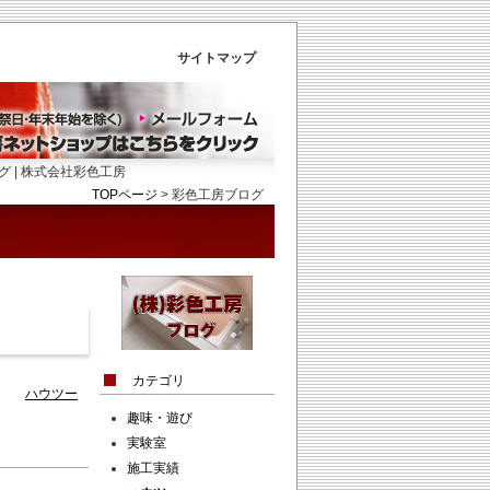
サイトマップ
会社彩色工房
TOPページ
>
彩色工房ブログ
カテゴリ
7:30
ハウツー
趣味・遊び
実験室
施工実績