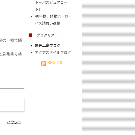
ト～バスピュアコー
ト）
40年物、鋳物ホーロー
バス請負い改修
ブログリスト
剤の一種で鱗
彩色工房ブログ
アクアスタイルブログ
で刷毛塗り塗
RSS 2.0
4:22
ハウツー