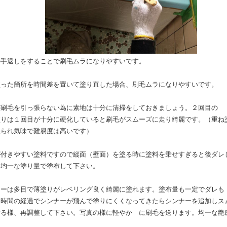
の手返しをすることで刷毛ムラになりやすいです。
塗った箇所を時間差を置いて塗り直した場合、刷毛ムラになりやすいです。
が刷毛を引っ張らない為に素地は十分に清掃をしておきましょう。２回目の
りは１回目が十分に硬化していると刷毛がスムーズに走り綺麗です。（重ね
張られ気味で難易度は高いです）
が付きやすい塗料ですので縦面（壁面）を塗る時に塗料を乗せすぎると後ダレ
い均一な塗り量で塗布して下さい。
ナーは多目で薄塗りがレベリング良く綺麗に塗れます。塗布量も一定でダレも
。時間の経過でシンナーが飛んで塗りにくくなってきたらシンナーを追加しス
滑る様、再調整して下さい。写真の様に軽やか に刷毛を送ります。均一な艶