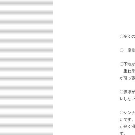
〇多く
〇一度
〇下地
重ね塗
が引っ
〇膜厚
レしな
〇シン
いです
が良く
す。