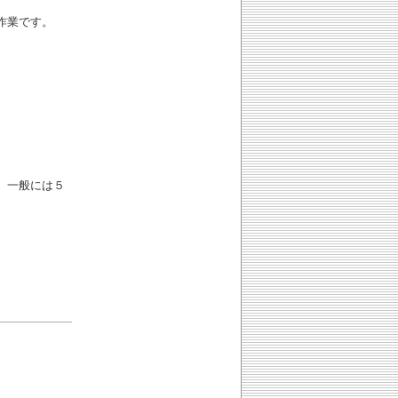
作業です。
、一般には５
。