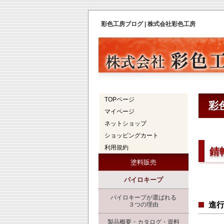
彩色工房ブログ | 株式会社彩色工房
TOPページ
彩
マイページ
ネットショップ
ショッピングカート
利用規約
錆
塗料販売
パイロキープ
パイロキープが選ばれる
進
３つの理由
製品概要・カタログ・資料