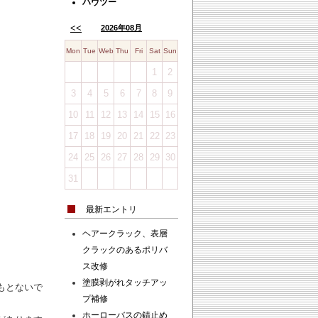
ハウツー
<<
2026年08月
Mon
Tue
Web
Thu
Fri
Sat
Sun
1
2
3
4
5
6
7
8
9
10
11
12
13
14
15
16
17
18
19
20
21
22
23
24
25
26
27
28
29
30
31
最新エントリ
ヘアークラック、表層
クラックのあるポリバ
ス改修
塗膜剥がれタッチアッ
もとないで
プ補修
ホーローバスの錆止め