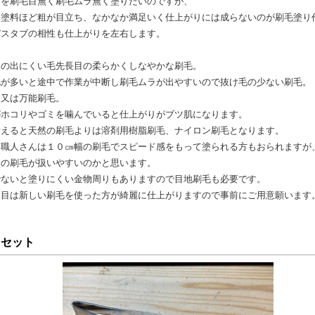
ブを刷毛目無く刷毛ムラ無く塗りたいのですが、
る塗料ほど粗が目立ち、なかなか満足いく仕上がりには成らないのが刷毛塗り
バスタブの相性も仕上がりを左右します。
目の出にくい毛先長目の柔らかくしなやかな刷毛。
毛が多いと途中で作業が中断し刷毛ムラが出やすいので抜け毛の少ない刷毛。
用又は万能刷毛。
がホコリやゴミを噛んでいると仕上がりがブツ肌になります。
考えると天然の刷毛よりは溶剤用樹脂刷毛、ナイロン刷毛となります。
た職人さんは１０㎝幅の刷毛でスピード感をもって塗られる方もおられますが
後の刷毛が扱いやすいのかと思います。
でないと塗りにくい金物周りもありますので目地刷毛も必要です。
り目は新しい刷毛を使った方が綺麗に仕上がりますので事前にご用意願います
ンセット