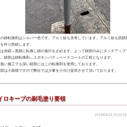
用の錆転換剤はシルバー色です。アルミ紛も含有しています。アルミ紛も防錆
膜を作り防錆します。
とは赤錆→黒錆に転換し錆の進行を止めます。よって錆部のみにタッチアップ
す。錆部は錆転換剤→エポキシパテ→ベースコートの工程となります。
請負い施工でも深い錆部にはこの転換剤を使用しております。
錆部は小面積ですので弊社では少量を小分け提供させて頂いております。
イロキープの刷毛塗り要領
2019/03/19 23:2