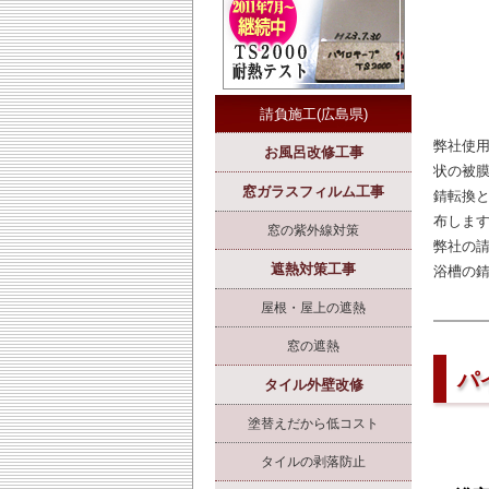
請負施工(広島県)
弊社使
お風呂改修工事
状の被
窓ガラスフィルム工事
錆転換
布しま
窓の紫外線対策
弊社の
遮熱対策工事
浴槽の
屋根・屋上の遮熱
窓の遮熱
パ
タイル外壁改修
塗替えだから低コスト
タイルの剥落防止