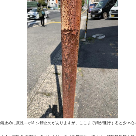
な錆止めに変性エポキシ錆止めがありますが、ここまで錆が進行すると少々心