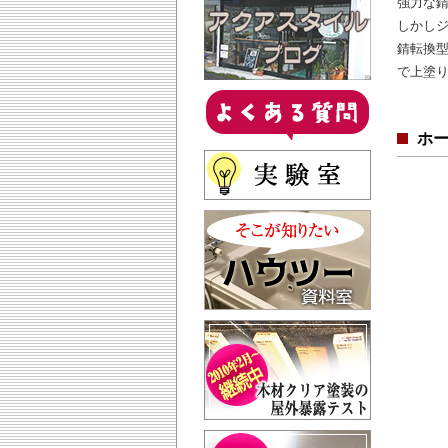
強力な
しかし
錆転換
で上塗
ホ