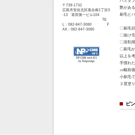
バスタ
〒739-1732
艶があ
広島市安佐北区落合南1丁目3
刷毛と
-13 富田第一ビル104
TE
L：082-847-3080 F
〇刷毛
AX：082-847-3080
〇抜け
〇溶剤
〇刷毛
以上を
NP-CMS ver4.421
by Netprompt
手慣れ
㎝幅前
小刷毛
２度塗
ピ