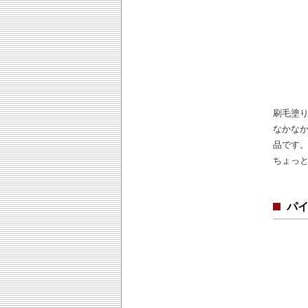
刷毛塗
なかな
品です
ちょっ
パ