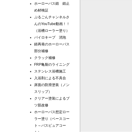
ホーローバス錆 錆止
め材検証
ぷるごんチャンネルさ
んのYouTube動画！！
（浴槽ローラー塗り）
パイロキープ 消泡
錆再発のホーローバス
部分補修
クラック補修
FRP亀裂のライニング
ステンレス浴槽施工
入浴剤による不具合
床面の防滑塗装（ノン
スリップ）
クリアー塗装によるブ
ツ肌改修
ホーローバス想定ロー
ラー塗り（ベースコー
ト～バスピュアコー