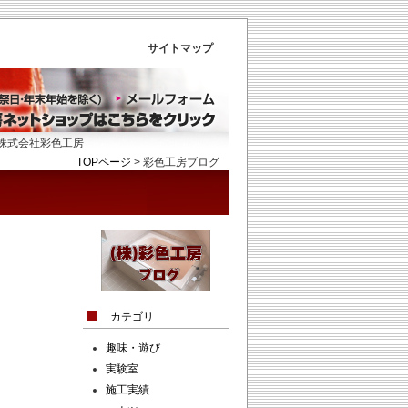
サイトマップ
会社彩色工房
TOPページ
>
彩色工房ブログ
カテゴリ
趣味・遊び
実験室
施工実績