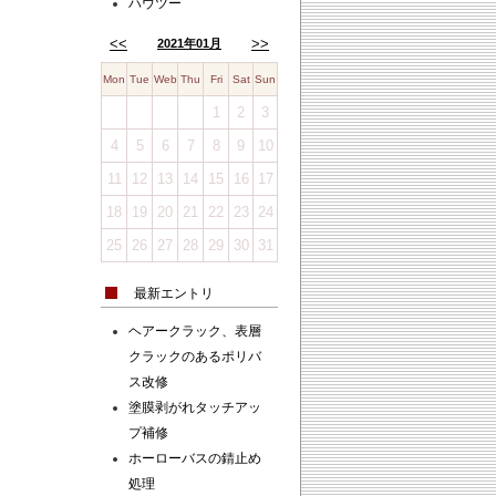
ハウツー
<<
>>
2021年01月
Mon
Tue
Web
Thu
Fri
Sat
Sun
1
2
3
4
5
6
7
8
9
10
11
12
13
14
15
16
17
18
19
20
21
22
23
24
25
26
27
28
29
30
31
最新エントリ
ヘアークラック、表層
クラックのあるポリバ
ス改修
塗膜剥がれタッチアッ
プ補修
ホーローバスの錆止め
処理