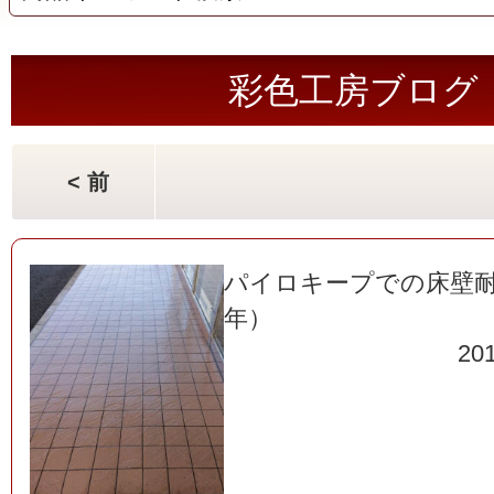
彩色工房ブログ
< 前
パイロキープでの床壁
年）
201