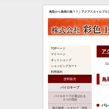
鳥取から島根の旅？？｜アクアスタイルブログ 
TOPページ
ア
マイページ
ネットショップ
<
ショッピングカート
利用規約
鳥
塗料販売
パイロキープ
パイロキープが選ばれる
３つの理由
バ
製品概要・カタログ・資料