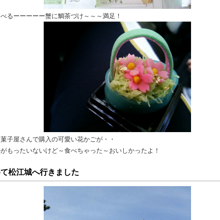
食べるーーーーー蟹に鯛茶づけ～～～満足！
和菓子屋さんで購入の可愛い花かごが・・
のがもったいないけど～食べちゃった～おいしかったよ！
めて松江城へ行きました