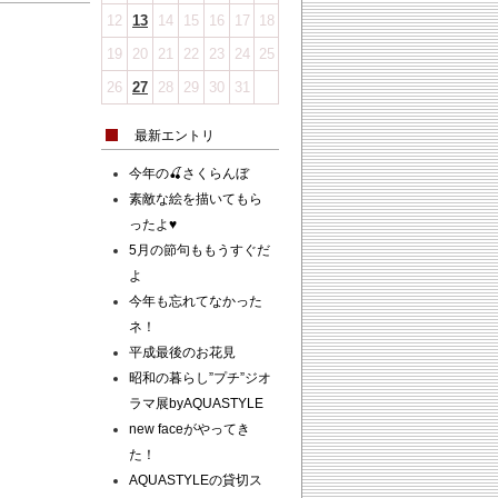
12
13
14
15
16
17
18
19
20
21
22
23
24
25
26
27
28
29
30
31
最新エントリ
今年の🍒さくらんぼ
素敵な絵を描いてもら
ったよ♥
5月の節句ももうすぐだ
よ
今年も忘れてなかった
ネ！
平成最後のお花見
昭和の暮らし”プチ”ジオ
ラマ展byAQUASTYLE
new faceがやってき
た！
AQUASTYLEの貸切ス