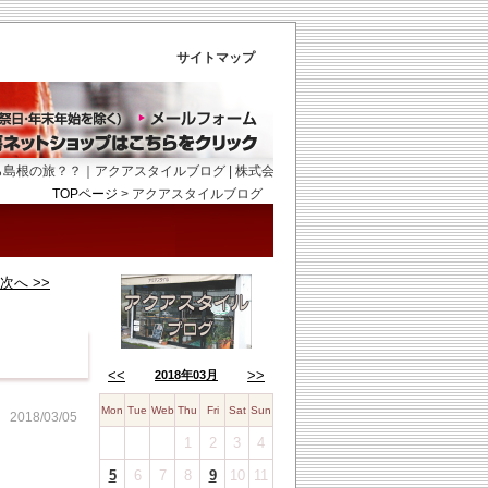
サイトマップ
？？｜アクアスタイルブログ | 株式会社彩色工房
TOPページ
>
アクアスタイルブログ
次へ >>
<<
>>
2018年03月
Mon
Tue
Web
Thu
Fri
Sat
Sun
2018/03/05
1
2
3
4
5
6
7
8
9
10
11