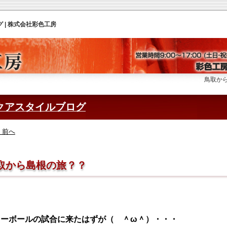
| 株式会社彩色工房
鳥取から島根の旅
クアスタイルブログ
< 前へ
取から島根の旅？？
レーボールの試合に来たはずが（ ＾ω＾）・・・