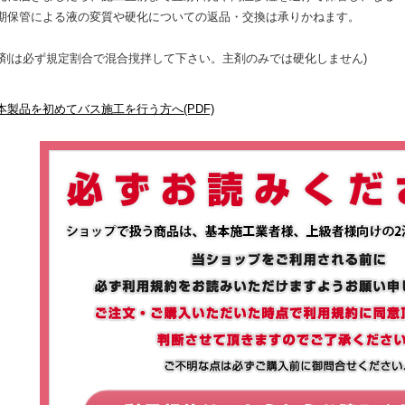
期保管による液の変質や硬化についての返品・交換は承りかねます。
化剤は必ず規定割合で混合撹拌して下さい。主剤のみでは硬化しません)
本製品を初めてバス施工を行う方へ(PDF)