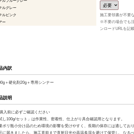
テルブルーグレー
テルグレー
施工要領書が不要
テルピンク
※不要の場合でも注
アー
ンロードURLを記
品内訳
80g＋硬化剤20g＋専用シンナー
品説明
 ご購入前に必ずご確認ください
試し100g/セット」は作業性、密着性、仕上がり具合確認用となります。
量ポリ瓶小分け品のため環境の影響を受けやすく、長期の保存には適してお
元に届きましたら、施工直前まで直射日光や高温多湿を避けて保管し、なる