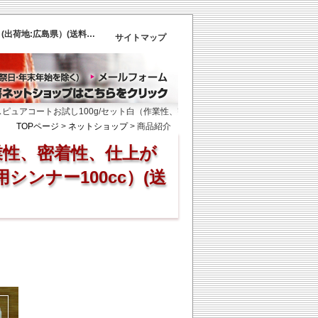
バスピュアコートお試し100g/セット白（作業性、密着性、仕上がり具合確認用）（主剤80g＋硬化剤20g＋専用シンナー100cc）(出荷地:広島県）(送料込み) ホワイト | 商品紹介 | 株式会社彩色工房
サイトマップ
コートお試し100g/セット白（作業性、密着性、仕上がり具合確認用）（主剤80g＋硬化剤
TOPページ
>
ネットショップ
>
商品紹介
業性、密着性、仕上が
シンナー100cc）(送