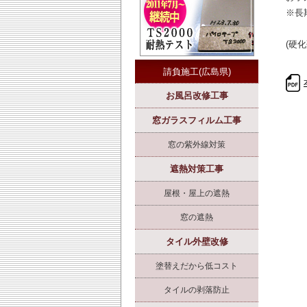
※長
(硬
請負施工(広島県)
お風呂改修工事
窓ガラスフィルム工事
窓の紫外線対策
遮熱対策工事
屋根・屋上の遮熱
窓の遮熱
タイル外壁改修
塗替えだから低コスト
タイルの剥落防止