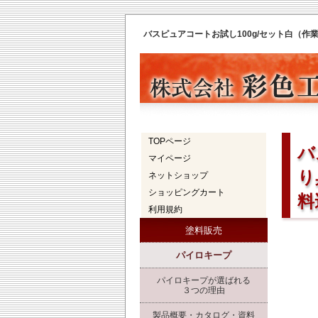
TOPページ
バ
マイページ
り
ネットショップ
ショッピングカート
料
利用規約
塗料販売
パイロキープ
パイロキープが選ばれる
３つの理由
製品概要・カタログ・資料