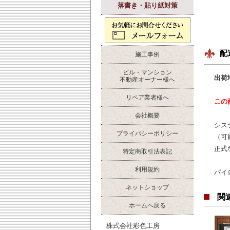
落書き・貼り紙対策
配
施工事例
ビル・マンション
出荷
不動産オーナー様へ
リペア業者様へ
この
会社概要
シス
プライバシーポリシー
（可
正式
特定商取引法表記
利用規約
パイ
ネットショップ
関
ホームへ戻る
株式会社彩色工房