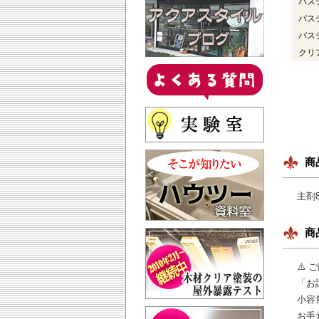
パス
パス
パス
クリ
商
主剤
商
⚠️
「お
小容
お手