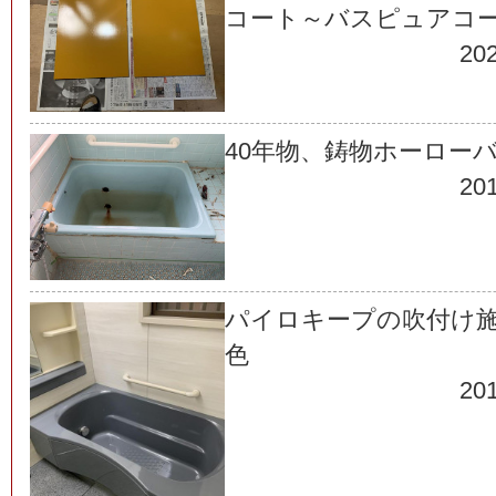
コート～バスピュアコ
202
40年物、鋳物ホーロー
201
パイロキープの吹付け施工
色
201