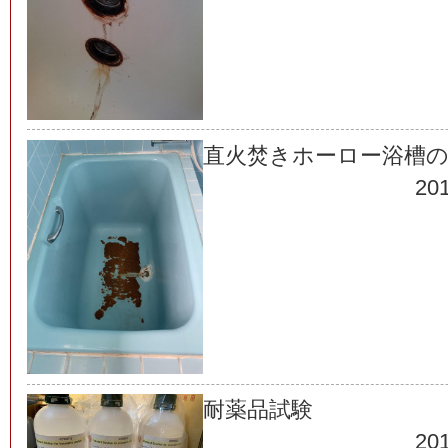
直火焚きホーロー浴槽の
201
耐薬品試験
201