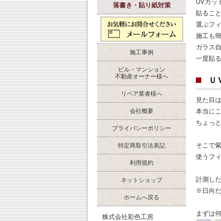
UVカ
落書き・貼り紙対策
貼ること
選ぶフ
施工も簡
ガラス
施工事例
一度貼る
ビル・マンション
不動産オーナー様へ
Ｕ
リペア業者様へ
見た目
会社概要
本当に
ちょっ
プライバシーポリシー
そこで
特定商取引法表記
使うフィ
利用規約
計測した
ネットショップ
※日向
ホームへ戻る
まずは
株式会社彩色工房