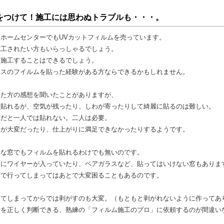
をつけて！施工には思わぬトラブルも・・・。
ホームセンターでもUVカットフィルムを売っています。
施工されたい方もいらっしゃるでしょう。
ん施工することはできるでしょう。
ラスのフイルムを貼った経験がある方ならできるかもしれません。
った方の感想を聞いたことがありますが、
は貼れるが、空気が残ったり、しわが寄ったりして綺麗に貼るのは難しい。
窓だと一人では貼れない。二人は必要。
業が大変だったり、仕上がりに満足できなかったりするようです。
んな窓でもフィルムを貼れるわけでも無いのです。
中にワイヤーが入っていたり、ペアガラスなど、貼ってはいけない窓もありま
断で行ってしまってはあとで大変困ることもあるのです。
ってしまってからでは剥がすのも大変。（もともと剥がれないように作ってあ
態を正しく判断できる、熟練の「フィルム施工のプロ」に依頼するのが間違い