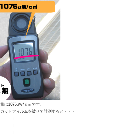
量は1076μＷ/ｃ㎡です。
Ｖカットフィルムを被せて計測すると・・・
↓
↓
↓