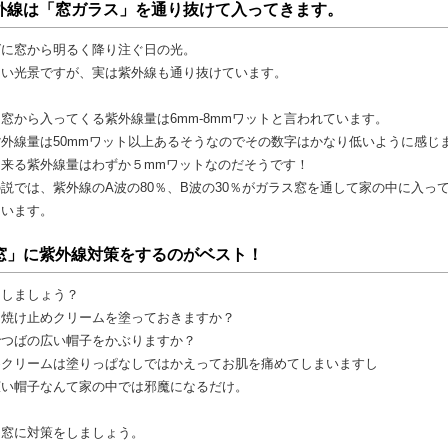
外線は「窓ガラス」を通り抜けて入ってきます。
グに窓から明るく降り注ぐ日の光。
良い光景ですが、実は紫外線も通り抜けています。
窓から入ってくる紫外線量は6mm-8mmワットと言われています。
外線量は50mmワット以上あるそうなのでその数字はかなり低いように感じ
出来る紫外線量はわずか５mmワットなのだそうです！
説では、紫外線のA波の80％、B波の30％がガラス窓を通して家の中に入っ
ています。
窓」に紫外線対策をするのがベスト！
うしましょう？
日焼け止めクリームを塗っておきますか？
でつばの広い帽子をかぶりますか？
めクリームは塗りっぱなしではかえってお肌を痛めてしまいますし
広い帽子なんて家の中では邪魔になるだけ。
え窓に対策をしましょう。