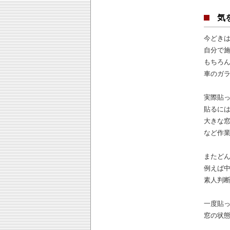
気
今どきは
自分で
もちろ
車のガ
実際貼
貼るに
大きな
など作
またど
例えば
素人判
一度貼
窓の状