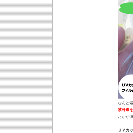
なんと紫
紫外線を
たかが
ＵＶカ