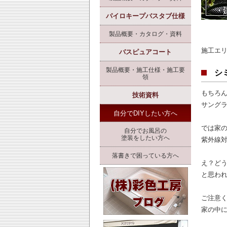
パイロキープバスタブ仕様
製品概要・カタログ・資料
施工エ
バスピュアコート
製品概要・施工仕様・施工要
シ
領
もちろ
技術資料
サング
自分でDIYしたい方へ
では家
自分でお風呂の
塗装をしたい方へ
紫外線
落書きで困っている方へ
え？ど
と思わ
ご注意
家の中