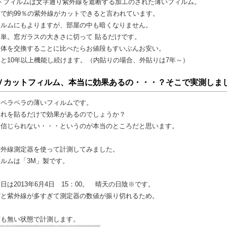
ットフィルムは文字通り紫外線を遮断する加工のされた薄いフィルム。
で約99％の紫外線がカットできると言われています。
ィルムにもよりますが、部屋の中も暗くなりません。
単。窓ガラスの大きさに切って 貼るだけです。
自体を交換することに比べたらお値段もすいぶんお安い。
と10年以上機能し続けます。（内貼りの場合、外貼りは7年～）
Ｖカットフィルム、本当に効果あるの・・・？そこで実測しま
はペラペラの薄いフィルムです。
これを貼るだけで効果があるのでしょうか？
と信じられない・・・というのが本当のところだと思います。
紫外線測定器を使って計測してみました。
ルムは「3M」製です。
日は2013年6月4日 15：00。 晴天の日陰※です。
だと紫外線が多すぎて測定器の数値が振り切れるため。
何も無い状態で計測します。