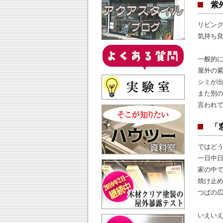
紫
リビン
気持ち
一般的に
屋外の紫
シミが
また別の
言われ
「
ではど
一日中
家の中
焼け止
つばの
いえい