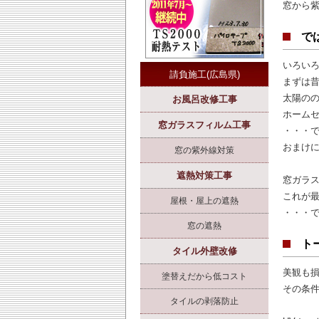
窓から
で
いろい
請負施工(広島県)
まずは
太陽の
お風呂改修工事
ホーム
窓ガラスフィルム工事
・・・
おまけ
窓の紫外線対策
遮熱対策工事
窓ガラス
これが
屋根・屋上の遮熱
・・・
窓の遮熱
ト
タイル外壁改修
美観も損
塗替えだから低コスト
その条件
タイルの剥落防止