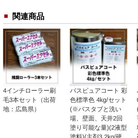
関連商品
4インチローラー刷
バスピュアコート 彩
毛3本セット（出荷
色標準色 4kg/セット
地：広島県）
(※バスタブと洗い
場、壁面、天井2回
塗り可能な量)(2液型
塗料)(主剤3.2kg/硬