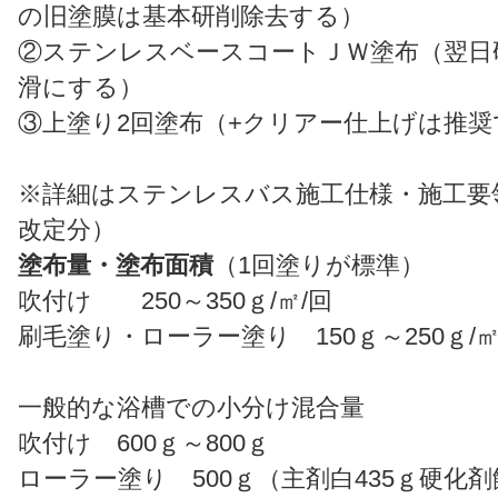
の旧塗膜は基本研削除去する）
②ステンレスベースコートＪＷ塗布（翌日
滑にする）
③上塗り2回塗布（+クリアー仕上げは推奨
※詳細はステンレスバス施工仕様・施工要領
改定分）
塗布量・塗布面積
（1回塗りが標準）
吹付け 250～350ｇ/㎡/回
刷毛塗り・ローラー塗り 150ｇ～250ｇ/㎡
一般的な浴槽での小分け混合量
吹付け 600ｇ～800ｇ
ローラー塗り 500ｇ（主剤白435ｇ硬化剤