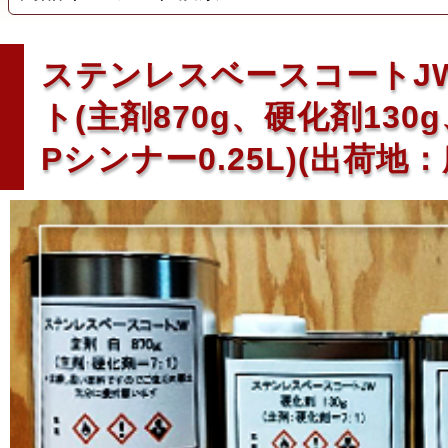
ステンレスベースコートJW 
ト(主剤870g、硬化剤130
Pシンナー0.25L)(出荷地