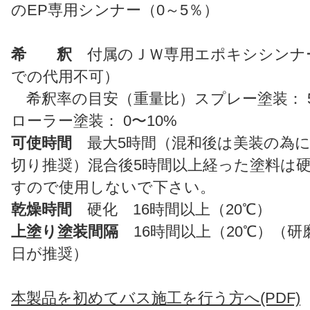
のEP専用シンナー（0～5％）
希 釈
付属のＪＷ専用エポキシシンナ
での代用不可）
希釈率の目安（重量比）スプレー塗装： 5
ローラー塗装： 0〜10%
可使時間
最大5時間（混和後は美装の為に
切り推奨）混合後5時間以上経った塗料は
すので使用しないで下さい。
乾燥時間
硬化 16時間以上（20℃）
上塗り塗装間隔
16時間以上（20℃）（研
日が推奨）
本製品を初めてバス施工を行う方へ(PDF)