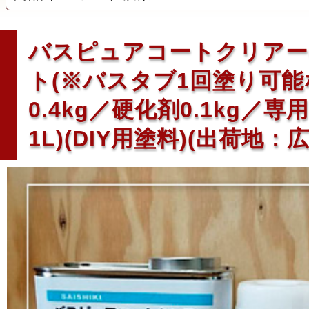
バスピュアコートクリアー0
ト(※バスタブ1回塗り可能
0.4kg／硬化剤0.1kg／専
1L)(DIY用塗料)(出荷地：