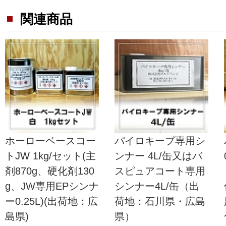
関連商品
ホーローベースコー
パイロキープ専用シ
トJW 1kg/セット(主
ンナー 4L/缶又はバ
剤870g、硬化剤130
スピュアコート専用
g、JW専用EPシンナ
シンナー4L/缶（出
ー0.25L)(出荷地：広
荷地：石川県・広島
島県)
県）